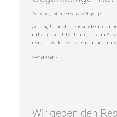
Unterstützung
Personal
,
Unternehmen
/
WolfgangN
Achtung, Unternehmer-Boards können Ihr Bus
im Board über 100.000 Euro jährlich im Pers
reduziert werden, was zu Einsparungen im s
Weiterlesen »
Wir
gegen
Wir gegen den Res
den