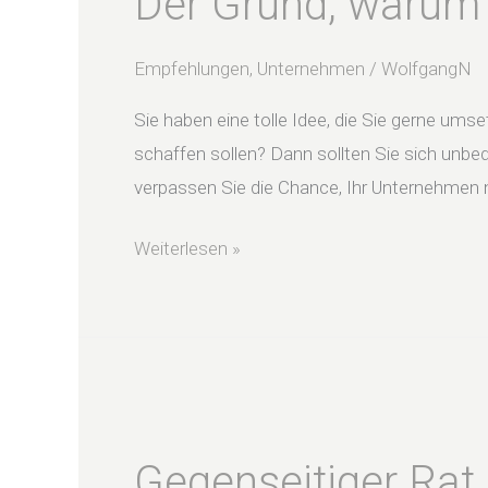
Der Grund, warum
Sie
mit
Empfehlungen
,
Unternehmen
/
WolfgangN
dem
Sie haben eine tolle Idee, die Sie gerne umse
Unternehmen
schaffen sollen? Dann sollten Sie sich unb
nicht
verpassen Sie die Chance, Ihr Unternehmen na
wachsen
Weiterlesen »
Gegenseitiger
Rat
Gegenseitiger Rat
und