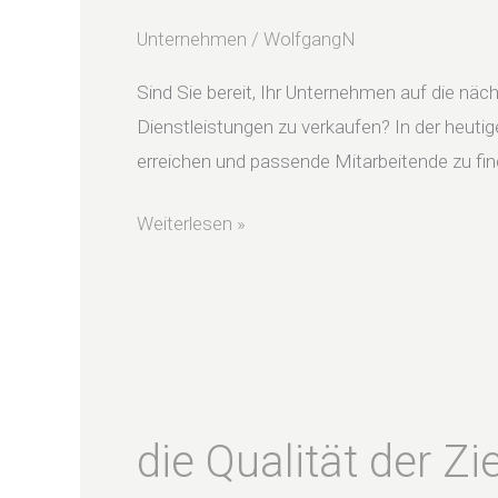
Ihr
Nr.
Unternehmen
/
WolfgangN
1
Sind Sie bereit, Ihr Unternehmen auf die näc
Vertriebs-
Dienstleistungen zu verkaufen? In der heuti
Tool
erreichen und passende Mitarbeitende zu fin
Weiterlesen »
die
Qualität
die Qualität der Z
der
Ziele