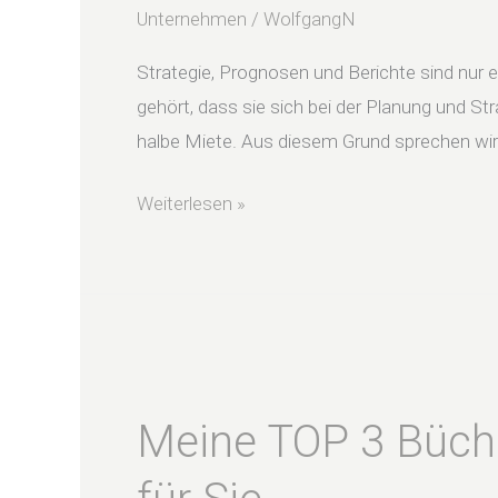
ist
Unternehmen
/
WolfgangN
nur
Strategie, Prognosen und Berichte sind nur 
was
gehört, dass sie sich bei der Planung und Str
für
halbe Miete. Aus diesem Grund sprechen wir
die
Grossen
Weiterlesen »
Meine
TOP
Meine TOP 3 Büch
3
Bücher