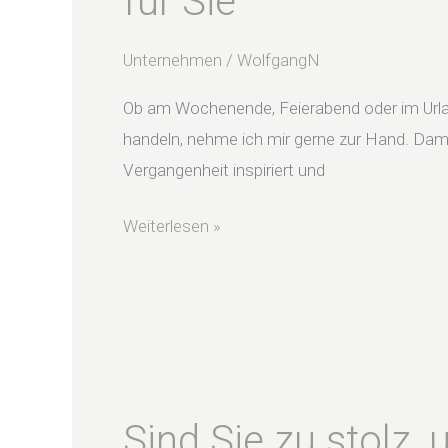
für Sie
zu
Unternehmertum
Unternehmen
/
WolfgangN
&
Co
Ob am Wochenende, Feierabend oder im Urla
als
handeln, nehme ich mir gerne zur Hand. Dami
Empfehlung
Vergangenheit inspiriert und
für
Sie
Weiterlesen »
Sind
Sie
Sind Sie zu stolz,
zu