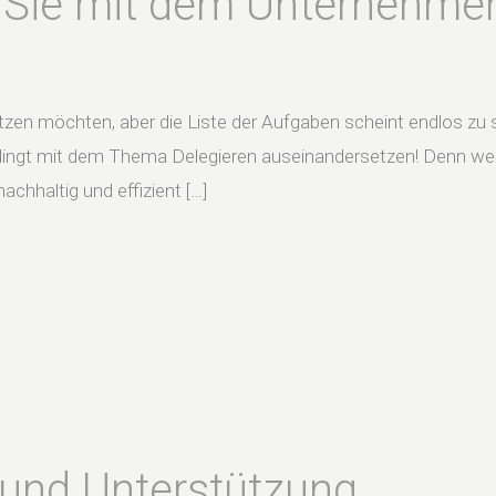
 Sie mit dem Unternehme
tzen möchten, aber die Liste der Aufgaben scheint endlos zu sei
edingt mit dem Thema Delegieren auseinandersetzen! Denn we
chhaltig und effizient […]
 und Unterstützung