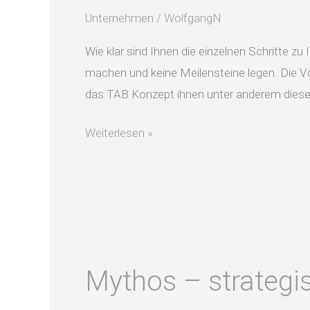
bestimmt
Unternehmen
/
WolfgangN
Qualität
Wie klar sind Ihnen die einzelnen Schritte z
der
machen und keine Meilensteine legen. Die V
Zukunft
das TAB Konzept ihnen unter anderem diese
Weiterlesen »
Mythos
–
Mythos – strategis
strategische
Planung