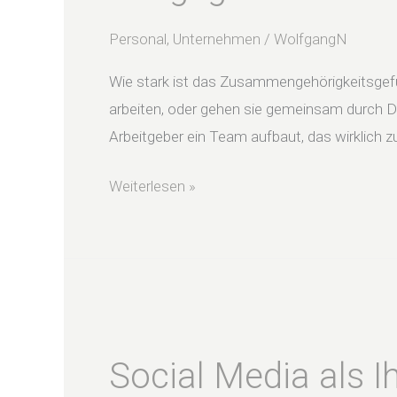
Rest
der
Personal
,
Unternehmen
/
WolfgangN
Welt
Wie stark ist das Zusammengehörigkeitsgefühl
arbeiten, oder gehen sie gemeinsam durch Di
Arbeitgeber ein Team aufbaut, das wirklich
Weiterlesen »
Social
Media
Social Media als Ih
als